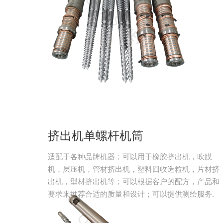
挤出机单螺杆机筒
适配于各种品牌机器；可以用于橡胶挤出机，吹膜
机，层压机，管材挤出机，塑料回收造粒机，片材挤
出机，型材挤出机等；可以根据客户的配方，产品和
要求来推荐合适的质量和设计；可以提供测绘服务.