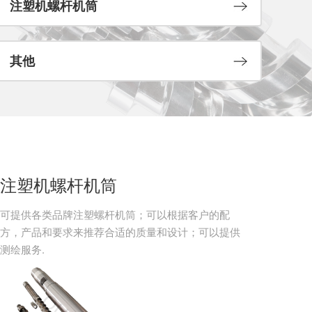
注塑机螺杆机筒
其他
注塑机螺杆机筒
可提供各类品牌注塑螺杆机筒；可以根据客户的配
方，产品和要求来推荐合适的质量和设计；可以提供
测绘服务.