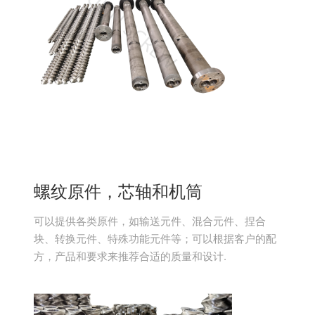
螺纹原件，芯轴和机筒
可以提供各类原件，如输送元件、混合元件、捏合
块、转换元件、特殊功能元件等；可以根据客户的配
方，产品和要求来推荐合适的质量和设计.