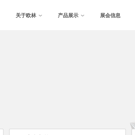
关于欧林
产品展示
展会信息