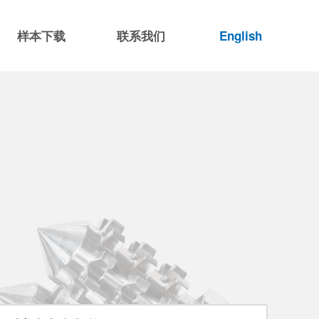
样本下载
联系我们
English