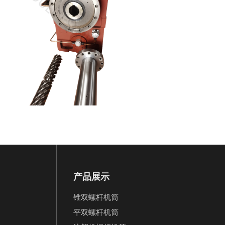
产品展示
锥双螺杆机筒
平双螺杆机筒