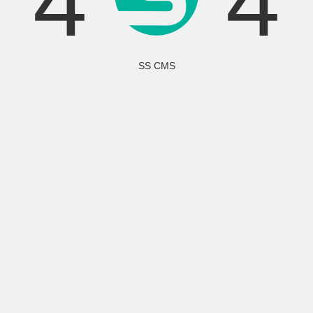
4
4
SS CMS