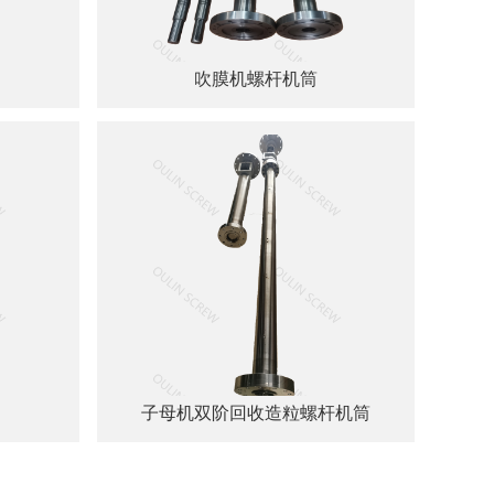
吹膜机螺杆机筒
子母机双阶回收造粒螺杆机筒